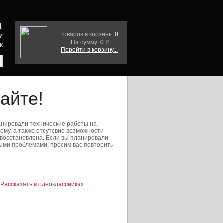
1
Товаров в корзине:
0
7
На сумму:
0 ₽
СК
Перейти в корзину...
айте!
анировали технические работы на
нему, а также отсутсвие возможности
 восстановлена. Если вы планировали
ными проблемами, просим вас повторить