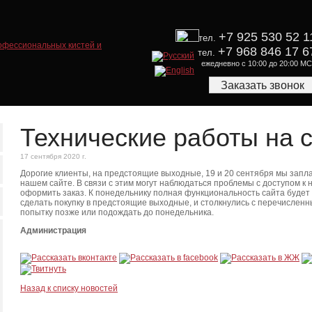
+7 925 530 52 1
тел.
+7 968 846 17 6
тел.
ежедневно с 10:00 до 20:00 М
Заказать звонок
Технические работы на с
17 сентября 2020 г.
Дорогие клиенты, на предстоящие выходные, 19 и 20 сентября мы запл
нашем сайте. В связи с этим могут наблюдаться проблемы с доступом к 
оформить заказ. К понедельнику полная функциональность сайта будет
сделать покупку в предстоящие выходные, и столкнулись с перечислен
попытку позже или подождать до понедельника.
Администрация
Назад к списку новостей