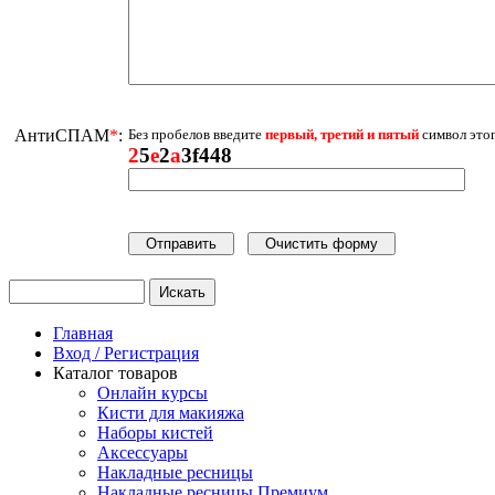
АнтиСПАМ
*
:
Без пробелов введите
первый, третий и пятый
символ этог
2
5
e
2
a
3f448
Главная
Вход / Регистрация
Каталог товаров
Онлайн курсы
Кисти для макияжа
Наборы кистей
Аксессуары
Накладные ресницы
Накладные ресницы Премиум