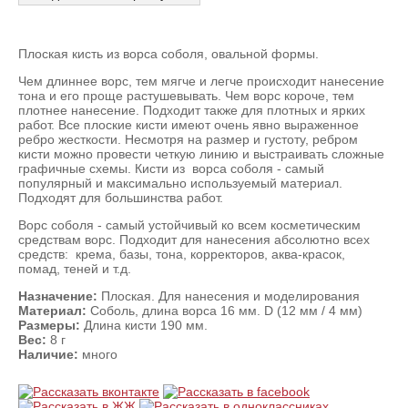
Плоская кисть из ворса соболя, овальной формы.
Чем длиннее ворс, тем мягче и легче происходит нанесение
тона и его проще растушевывать. Чем ворс короче, тем
плотнее нанесение. Подходит также для плотных и ярких
работ. Все плоские кисти имеют очень явно выраженное
ребро жесткости. Несмотря на размер и густоту, ребром
кисти можно провести четкую линию и выстраивать сложные
графичные схемы. Кисти из ворса соболя - самый
популярный и максимально используемый материал.
Подходят для большинства работ.
Ворс соболя - самый устойчивый ко всем косметическим
средствам ворс. Подходит для нанесения абсолютно всех
средств: крема, базы, тона, корректоров, аква-красок,
помад, теней и т.д.
Назначение:
Плоская. Для нанесения и моделирования
Материал:
Соболь, длина ворса 16 мм. D (12 мм / 4 мм)
Размеры:
Длина кисти 190 мм.
Вес:
8 г
Наличие:
много